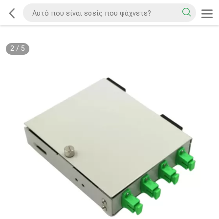
3
/
5