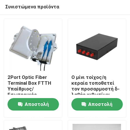
Συνιστώμενα προϊόντα
2Port Optic Fiber
Ο μίνι τοίχος/η
Terminal Box FTTH
κεραία τοποθετεί
Υπαίθριος/
τον προσαρμοστή δ-
Σπίτι
Εσωτερικός
λαβής κιβωτίων
υπολογιστής ABS
LC/UPC λήξης ινών
Αποστολή
Αποστολή
Υλικό ανοιχτό γκρι
λιμένων ODF 4
Προϊόντα
ερώτησης
ερώτησης
Βίντεο