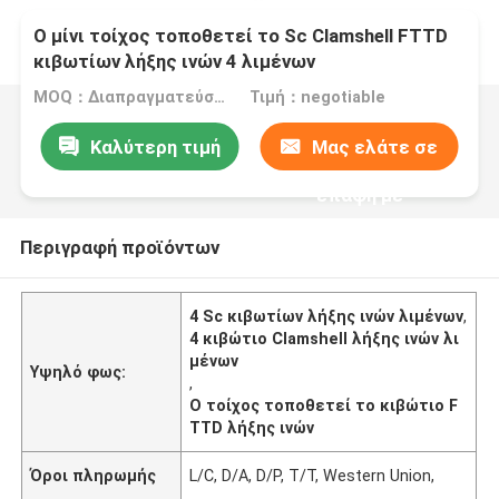
Ο μίνι τοίχος τοποθετεί το Sc Clamshell FTTD
κιβωτίων λήξης ινών 4 λιμένων
MOQ：Διαπραγματεύσιμος
Τιμή：negotiable
Καλύτερη τιμή
Μας ελάτε σε
επαφή με
Περιγραφή προϊόντων
4 Sc κιβωτίων λήξης ινών λιμένων
,
4 κιβώτιο Clamshell λήξης ινών λι
μένων
Υψηλό φως:
,
Ο τοίχος τοποθετεί το κιβώτιο F
TTD λήξης ινών
Όροι πληρωμής
L/C, D/A, D/P, T/T, Western Union,