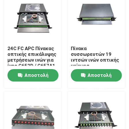
Σχετικά με εμάς
Επισκεψή εργοστασίου
24C FC APC Πίνακας
Πίνακα
Έλεγχος ποιότητας
οπτικής επικάλυψης
συσσωρευτών 19
μετρήσεων ινών για
ιντσών ινών οπτικής
ίνες G652D / G657A1
ινών για
Ειδήσεις
μονοδιάστατο ή
Αποστολή
Αποστολή
πολυδιάστατο είδος
καλωδίου
ερώτησης
ερώτησης
Ζητήστε μια προσφορά
Πίνακα και περίβλημα για την επένδυση με οπτική ίν
καλώδια μπαλωμάτων ινών