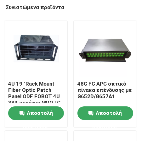
Συνιστώμενα προϊόντα
4U 19 "Rack Mount
48C FC APC οπτικό
Fiber Optic Patch
πίνακα επένδυσης με
Panel ODF FOBOT 4U
G652D/G657A1
Σπίτι
384 πυρήνες MPO LC
SM OM3 OM4 Δελτίο
Αποστολή
Αποστολή
προσαρμογής
Προϊόντα
Πλαισίου
ερώτησης
ερώτησης
Βίντεο