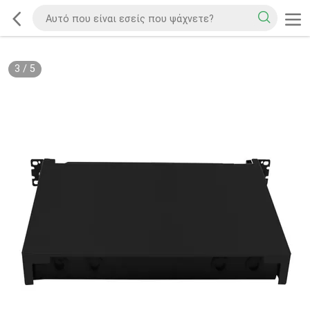
3
/
5