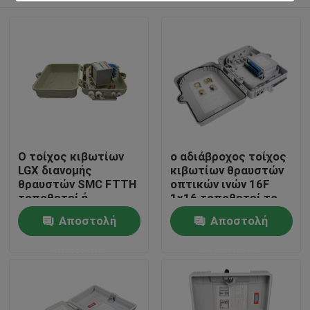
Ο τοίχος κιβωτίων
ο αδιάβροχος τοίχος
LGX διανομής
κιβωτίων θραυστών
θραυστών SMC FTTH
οπτικών ινών 16F
τοποθετεί ή
1x16 τοποθετεί το
Πολωνός τοποθετεί
θραύστη IP66
Σπίτι
Αποστολή
Αποστολή
ανοικτό γκρι
ερώτησης
ερώτησης
Προϊόντα
Βίντεο