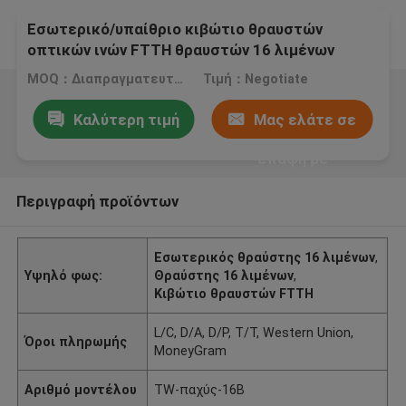
Εσωτερικό/υπαίθριο κιβώτιο θραυστών
οπτικών ινών FTTH θραυστών 16 λιμένων
MOQ：Διαπραγματευτείτε
Τιμή：Negotiate
Καλύτερη τιμή
Μας ελάτε σε
επαφή με
Περιγραφή προϊόντων
Εσωτερικός θραύστης 16 λιμένων
,
Υψηλό φως:
Θραύστης 16 λιμένων
,
Κιβώτιο θραυστών FTTH
L/C, D/A, D/P, T/T, Western Union,
Όροι πληρωμής
MoneyGram
Αριθμό μοντέλου
TW-παχύς-16B